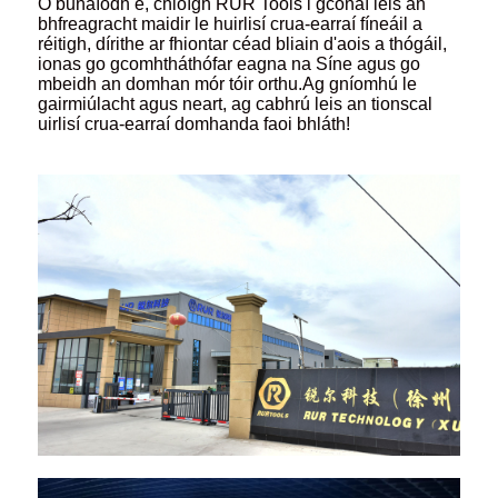
Ó bunaíodh é, chloígh RUR Tools i gcónaí leis an
bhfreagracht maidir le huirlisí crua-earraí fíneáil a
réitigh, dírithe ar fhiontar céad bliain d'aois a thógáil,
ionas go gcomhtháthófar eagna na Síne agus go
mbeidh an domhan mór tóir orthu.Ag gníomhú le
gairmiúlacht agus neart, ag cabhrú leis an tionscal
uirlisí crua-earraí domhanda faoi bhláth!