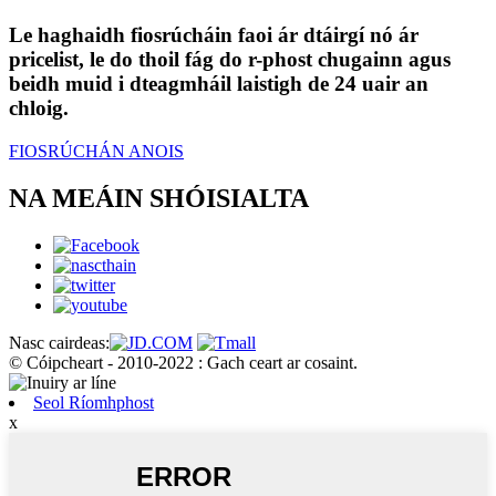
Le haghaidh fiosrúcháin faoi ár dtáirgí nó ár
pricelist, le do thoil fág do r-phost chugainn agus
beidh muid i dteagmháil laistigh de 24 uair an
chloig.
FIOSRÚCHÁN ANOIS
NA MEÁIN SHÓISIALTA
Nasc cairdeas:
© Cóipcheart - 2010-2022 : Gach ceart ar cosaint.
Seol Ríomhphost
x