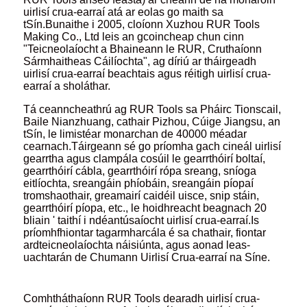
uirlisí crua-earraí atá ar eolas go maith sa
tSín.Bunaithe i 2005, cloíonn Xuzhou RUR Tools
Making Co., Ltd leis an gcoincheap chun cinn
"Teicneolaíocht a Bhaineann le RUR, Cruthaíonn
Sármhaitheas Cáilíochta", ag díriú ar tháirgeadh
uirlisí crua-earraí beachtais agus réitigh uirlisí crua-
earraí a sholáthar.
Tá ceanncheathrú ag RUR Tools sa Pháirc Tionscail,
Baile Nianzhuang, cathair Pizhou, Cúige Jiangsu, an
tSín, le limistéar monarchan de 40000 méadar
cearnach.Táirgeann sé go príomha gach cineál uirlisí
gearrtha agus clampála cosúil le gearrthóirí boltaí,
gearrthóirí cábla, gearrthóirí rópa sreang, sníoga
eitlíochta, sreangáin phíobáin, sreangáin píopaí
tromshaothair, greamairí caidéil uisce, snip stáin,
gearrthóirí píopa, etc., le hoidhreacht beagnach 20
bliain ' taithí i ndéantúsaíocht uirlisí crua-earraí.Is
príomhfhiontar tagarmharcála é sa chathair, fiontar
ardteicneolaíochta náisiúnta, agus aonad leas-
uachtarán de Chumann Uirlisí Crua-earraí na Síne.
Comhtháthaíonn RUR Tools dearadh uirlisí crua-