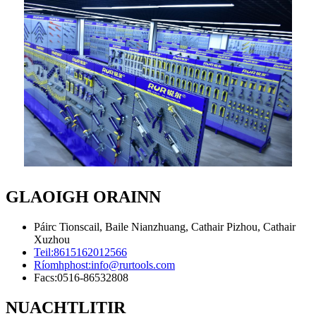
GLAOIGH ORAINN
Páirc Tionscail, Baile Nianzhuang, Cathair Pizhou, Cathair
Xuzhou
Teil:
8615162012566
Ríomhphost:
info@rurtools.com
Facs:
0516-86532808
NUACHTLITIR