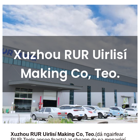
Xuzhou RUR Uirlisí
Making Co, Teo.
Xuzhou RUR Uirlisí Making Co, Teo.
(dá ngairfear
RUR Tools anseo feasta) ar cheann de na monaróirí