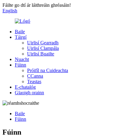
Fáilte go dtí ár láithreáin ghréasáin!
English
Baile
Táirgí
Uirlisí Gearradh
Uirlisí Clampála
Uirlisí Buailte
Nuacht
Fúinn
Próifíl na Cuideachta
CCanna
Teastas
E-chatalóg
Glaoigh orainn
Baile
Fúinn
Fúinn