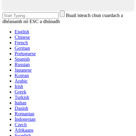
Buail isteach chun cuardach a
dhéanamh nó ESC a dhúnadh
English
Chinese
French
German
Portuguese
Spanish
Russian
Japanese
Korean
Arabic
Irish
Greek
Turkish
Italian
Danish
Romanian
Indonesian
Czech
Afrikaans
Swedish