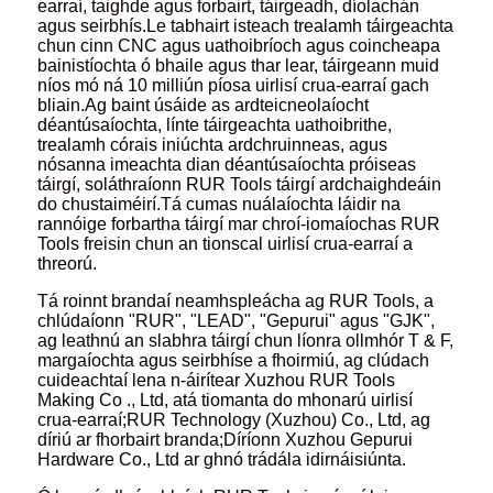
earraí, taighde agus forbairt, táirgeadh, díolachán
agus seirbhís.Le tabhairt isteach trealamh táirgeachta
chun cinn CNC agus uathoibríoch agus coincheapa
bainistíochta ó bhaile agus thar lear, táirgeann muid
níos mó ná 10 milliún píosa uirlisí crua-earraí gach
bliain.Ag baint úsáide as ardteicneolaíocht
déantúsaíochta, línte táirgeachta uathoibrithe,
trealamh córais iniúchta ardchruinneas, agus
nósanna imeachta dian déantúsaíochta próiseas
táirgí, soláthraíonn RUR Tools táirgí ardchaighdeáin
do chustaiméirí.Tá cumas nuálaíochta láidir na
rannóige forbartha táirgí mar chroí-iomaíochas RUR
Tools freisin chun an tionscal uirlisí crua-earraí a
threorú.
Tá roinnt brandaí neamhspleácha ag RUR Tools, a
chlúdaíonn "RUR", "LEAD", "Gepurui" agus "GJK",
ag leathnú an slabhra táirgí chun líonra ollmhór T & F,
margaíochta agus seirbhíse a fhoirmiú, ag clúdach
cuideachtaí lena n-áirítear Xuzhou RUR Tools
Making Co ., Ltd, atá tiomanta do mhonarú uirlisí
crua-earraí;RUR Technology (Xuzhou) Co., Ltd, ag
díriú ar fhorbairt branda;Díríonn Xuzhou Gepurui
Hardware Co., Ltd ar ghnó trádála idirnáisiúnta.