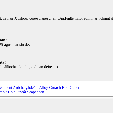
cathair Xuzhou, cúige Jiangsu, an tSín.Fáilte mhór roimh ár gcliaint go l
náth?
S agus mar sin de.
hta?
ú cáilíochta ón tús go dtí an deireadh.
atment Ardchaighdeáin Alloy Cruach Bolt Cutter
thóir Bolt Cineál Seapánach