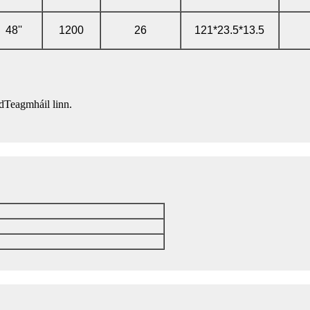
48''
1200
26
121*23.5*13.5
dTeagmháil linn.