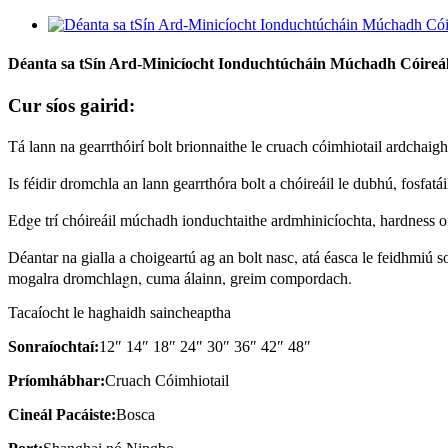
Déanta sa tSín Ard-Minicíocht Ionduchtúcháin Múchadh Cóireál
Cur síos gairid:
Tá lann na gearrthóirí bolt brionnaithe le cruach cóimhiotail ardchaig
,
Is féidir dromchla an lann gearrthóra bolt a chóireáil le dubhú
fosfatái
g
,
Ed
e trí chóireáil múchadh ionduchtaithe ardmhinicíochta
hardness o
,
Déantar na gialla a choigeartú ag an bolt nasc
atá éasca le feidhmiú s
g
,
,
.
mogalra dromchla
n
cuma álainn
greim compordach
Tacaíocht le haghaidh saincheaptha
Sonraíochtaí:
12″ 14″ 18″ 24″ 30″ 36″ 42″ 48″
Príomhábhar:
Cruach Cóimhiotail
Cineál Pacáiste:
Bosca