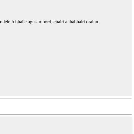
éir, ó bhaile agus ar bord, cuairt a thabhairt orainn.