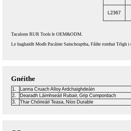
L2367
Tacaíonn RUR Tools le OEM&ODM.
Le haghaidh Modh Pacáiste Saincheaptha, Fáilte romhat Téigh i 
Gnéithe
1.
Lanna Cruach Alloy Ardchaighdeáin
2.
Dearadh Láimhseáil Rubair, Grip Compordach
3.
Thar Chóireáil Teasa, Níos Durable