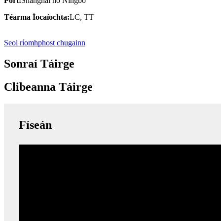
Port:
Shanghai nó Ningbo
Téarma Íocaíochta:
LC, TT
Seol ríomhphost chugainn
Sonraí Táirge
Clibeanna Táirge
Físeán