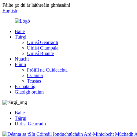
Fáilte go dtí ár láithreáin ghréasáin!
English
Baile
Táirgí
Uirlisí Gearradh
Uirlisí Clampála
Uirlisí Buailte
Nuacht
Fúinn
Próifíl na Cuideachta
CCanna
Teastas
E-chatalóg
Glaoigh orainn
Baile
Táirgí
Uirlisí Gearradh