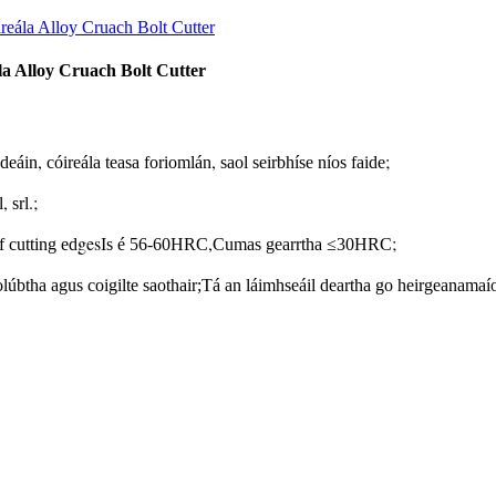
a Alloy Cruach Bolt Cutter
,
,
;
hdeáin
cóireála teasa foriomlán
saol seirbhíse níos faide
,
.;
l
srl
ges
,
;
f cutting ed
Is é 56-60HRC
Cumas gearrtha ≤30HRC
olúbtha agus coigilte saothair;Tá an láimhseáil deartha go heirgeanamaí