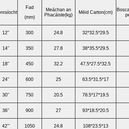
Fad
Meáchan an
Bosca/
nraíocht
Méid Carton(cm)
Phacáiste(kg)
p
(mm)
12''
300
24.8
32*32.5*29.5
14''
350
27.8
38*35.5*29.5
18''
450
32.2
47.5*27.5*32.5
24''
600
25
63.5*31.5*17
30''
750
20.5
78.5*17*19.5
36''
900
27
93*18.5*20.5
42"'
1050
24.8
108*23.5*13