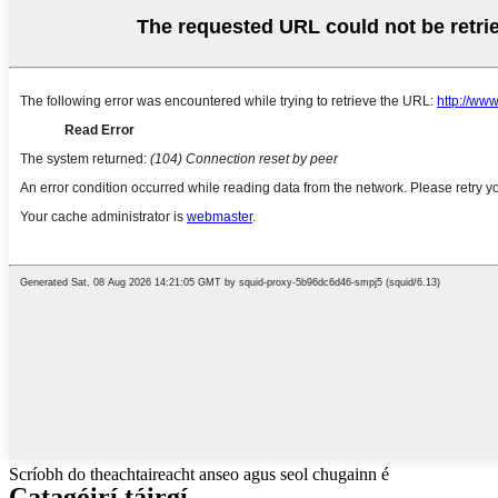
Scríobh do theachtaireacht anseo agus seol chugainn é
Catagóirí táirgí