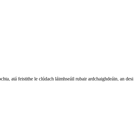
,
,
ochta
atá feistithe le clúdach láimhseáil rubair ardchaighdeáin
an desi