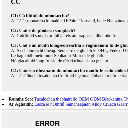
CC
C1: Cá bhfuil do mhonarcha?
A: Tá ár monarcha lonnaithe i bPáirc Tionscail, baile Nianzhuang, 
C2: Cad é do pholasaí samplach?
A: Cuirfimid sampla ar fáil tar éis an praghas a dheimhniú.
C3: Cad é an modh loingseoireachta a roghnaíonn tú de gh
A: Ar chainníocht bheag: Seoltar é de ghnáth le DHL, Fedex, UP
Le haghaidh méid mór: Seoltar ar Muir é de ghnáth.
Nó glacaimid long freisin de réir riachtanais na gcliant.
C4: Conas a dhéanann do mhonarcha maidir le rialú cáilíoc
A: Tá cáilíocht tosaíochta.Cuirimid i gcónaí tábhacht mhór le rial
Roimhe Seo:
Tacaíocht a thabhairt do OEM ODM Blackening Tre
Ar Aghaidh:
Éasca le hOibriú Saincheapadh Alloy Cruach Gearr